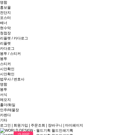
명함
홍보물
전단지
포스터
배너
현수막
청첩장
리플렛 / 카다로그
리플렛
카다로그
봉투 / 스티커
봉투
스티커
시안확인
시안확인
법무사 / 변호사
명함
봉투
서식
메모지
홀더/화일
인주/매물장
카렌다
기타
로그인
|
회원가입
|
주문조회
|
장바구니
|
마이페이지
+5,000P