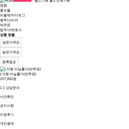
명함
홍보물
리플렛/카다로그
봉투/스티커
재주문
법무사/변호사
상품 정렬
낮은가격순
높은가격순
등록일순
L자형 비닐홀더(반투명)
207,900원
1:1 상담문의
시안확인
공지사항
이용후기
개인결제