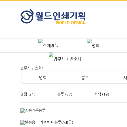
전단지
리
포스터
카다
법무사 / 변호사
배너
명함
봉투
현수막
청첩장
명함 (21)
봉투 (37)
서식 (19)