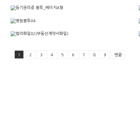
1
2
3
4
5
6
7
8
9
맨끝