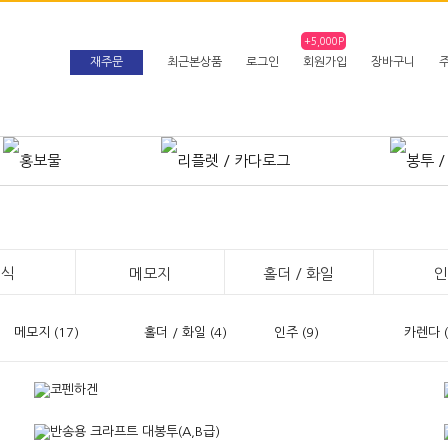
+5,000P
재주문
최근본상품
로그인
회원가입
장바구니
플렛
봉투
시안확인
로그
스티커
서식
메모지
홀더 / 화일
인
메모지 (17)
홀더 / 화일 (4)
인주 (9)
카렌다 (