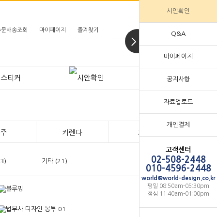
시안확인
주문배송조회
마이페이지
즐겨찾기
Q&A
마이페이지
공지사항
명함
자료업로드
봉투
개인결제
서식
주
카렌다
기타
메모지
홀더/화일
고객센터
02-508-2448
3)
기타 (21)
인주/매물장
010-4596-2448
카렌다
world@world-design.co.kr
기타
평일 08:50am-05:30pm
점심 11:40am-01:00pm